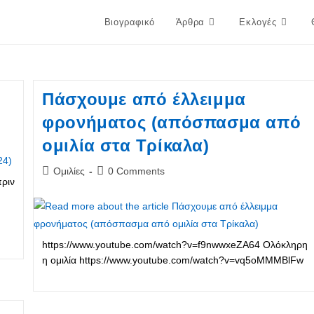
Βιογραφικό
Άρθρα
Εκλογές
Πάσχουμε από έλλειμμα
φρονήματος (απόσπασμα από
ομιλία στα Τρίκαλα)
Post
Post
Ομιλίες
0 Comments
πριν
category:
comments:
https://www.youtube.com/watch?v=f9nwwxeZA64 Ολόκληρη
η ομιλία https://www.youtube.com/watch?v=vq5oMMMBlFw