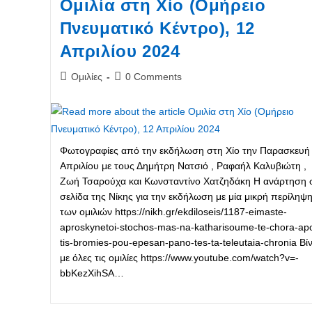
Ομιλία στη Χίο (Ομήρειο
Πνευματικό Κέντρο), 12
Απριλίου 2024
Post
Post
Ομιλίες
0 Comments
category:
comments:
Φωτογραφίες από την εκδήλωση στη Χίο την Παρασκευή
Απριλίου με τους Δημήτρη Νατσιό , Ραφαήλ Καλυβιώτη ,
Ζωή Τσαρούχα και Κωνσταντίνο Χατζηδάκη Η ανάρτηση 
σελίδα της Νίκης για την εκδήλωση με μία μικρή περίληψ
των ομιλιών https://nikh.gr/ekdiloseis/1187-eimaste-
aproskynetoi-stochos-mas-na-katharisoume-te-chora-ap
tis-bromies-pou-epesan-pano-tes-ta-teleutaia-chronia Βί
με όλες τις ομιλίες https://www.youtube.com/watch?v=-
bbKezXihSA…