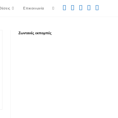
Toggle
Θέσεις
Επικοινωνία
website
Zωντανές εκπομπές
search